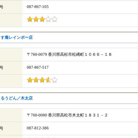
087-867-105
号
うす庵レインボー店
〒760-0079 香川県高松市松縄町１０６６－１８
087-867-517
号
まるうどん／木太店
〒760-0080 香川県高松市木太町１８３１－２
087-812-386
号