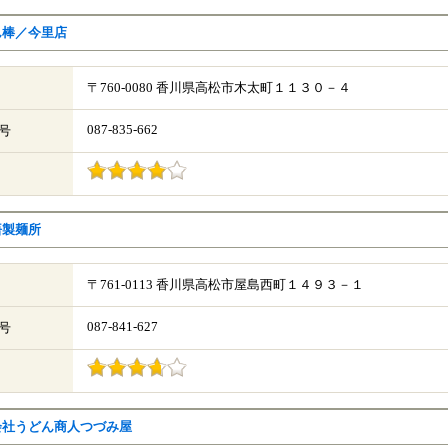
ん棒／今里店
〒760-0080 香川県高松市木太町１１３０－４
087-835-662
号
悟製麺所
〒761-0113 香川県高松市屋島西町１４９３－１
087-841-627
号
会社うどん商人つづみ屋