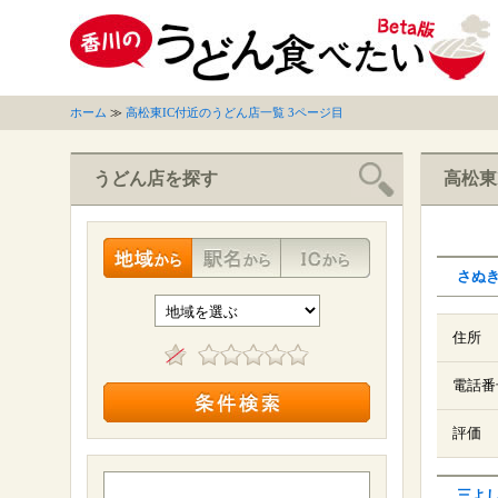
ホーム
≫
高松東IC付近のうどん店一覧 3ページ目
うどん店を探す
高松東
さぬ
住所
電話番
評価
三よ