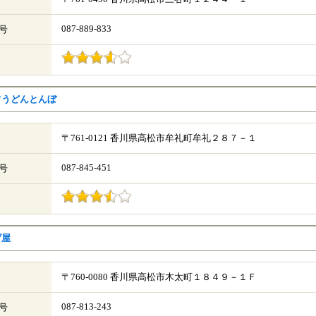
087-889-833
号
フうどんとんぼ
〒761-0121 香川県高松市牟礼町牟礼２８７－１
087-845-451
号
げ屋
〒760-0080 香川県高松市木太町１８４９－１Ｆ
087-813-243
号