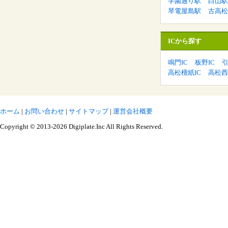
学園通り駅
白山駅
琴電屋島駅
古高松
ICから探す
鳴門IC
板野IC
引
高松檀紙IC
高松西
ホーム
|
お問い合わせ
|
サイトマップ
|
運営会社概要
Copyright © 2013-2026 Digiplate.Inc All Rights Reserved.