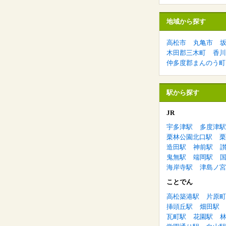
地域から探す
高松市
丸亀市
木田郡三木町
香川
仲多度郡まんのう町
駅から探す
JR
宇多津駅
多度津駅
栗林公園北口駅
栗
造田駅
神前駅
鬼無駅
端岡駅
海岸寺駅
津島ノ宮
ことでん
高松築港駅
片原町
挿頭丘駅
畑田駅
瓦町駅
花園駅