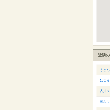
近隣の
うどん
はなま
古川う
三よし