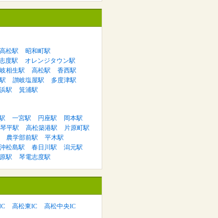
高松駅
昭和町駅
志度駅
オレンジタウン駅
岐相生駅
高松駅
香西駅
駅
讃岐塩屋駅
多度津駅
浜駅
箕浦駅
駅
一宮駅
円座駅
岡本駅
琴平駅
高松築港駅
片原町駅
農学部前駅
平木駅
沖松島駅
春日川駅
潟元駅
原駅
琴電志度駅
C
高松東IC
高松中央IC