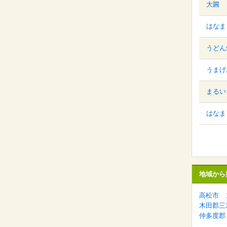
大圓
はなま
うどん
うまげ
まるい
はなま
地域から
高松市
木田郡三
仲多度郡