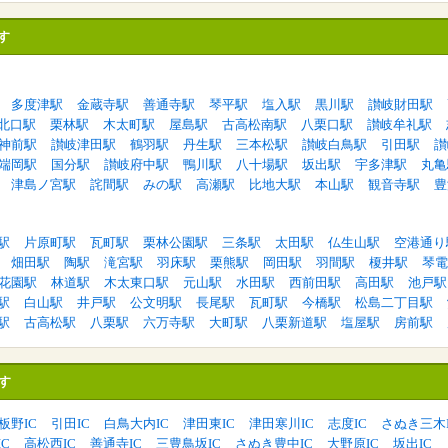
す
多度津駅
金蔵寺駅
善通寺駅
琴平駅
塩入駅
黒川駅
讃岐財田駅
北口駅
栗林駅
木太町駅
屋島駅
古高松南駅
八栗口駅
讃岐牟礼駅
神前駅
讃岐津田駅
鶴羽駅
丹生駅
三本松駅
讃岐白鳥駅
引田駅
讃
端岡駅
国分駅
讃岐府中駅
鴨川駅
八十場駅
坂出駅
宇多津駅
丸亀
津島ノ宮駅
詫間駅
みの駅
高瀬駅
比地大駅
本山駅
観音寺駅
豊
駅
片原町駅
瓦町駅
栗林公園駅
三条駅
太田駅
仏生山駅
空港通り
畑田駅
陶駅
滝宮駅
羽床駅
栗熊駅
岡田駅
羽間駅
榎井駅
琴電
花園駅
林道駅
木太東口駅
元山駅
水田駅
西前田駅
高田駅
池戸駅
駅
白山駅
井戸駅
公文明駅
長尾駅
瓦町駅
今橋駅
松島二丁目駅
駅
古高松駅
八栗駅
六万寺駅
大町駅
八栗新道駅
塩屋駅
房前駅
す
板野IC
引田IC
白鳥大内IC
津田東IC
津田寒川IC
志度IC
さぬき三木I
C
高松西IC
善通寺IC
三豊鳥坂IC
さぬき豊中IC
大野原IC
坂出IC