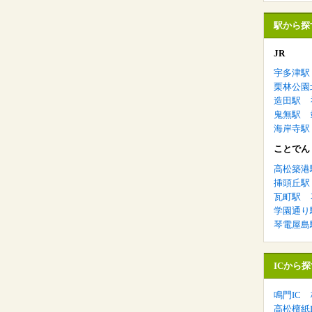
駅から探
JR
宇多津駅
栗林公園
造田駅
鬼無駅
海岸寺駅
ことでん
高松築港
挿頭丘駅
瓦町駅
学園通り
琴電屋島
ICから探
鳴門IC
高松檀紙I