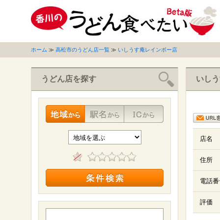
ホーム
≫
高松市のうどん店一覧
≫
いしうす庵レインボー店
うどん店を探す
いしう
店名
住所
電話番
評価