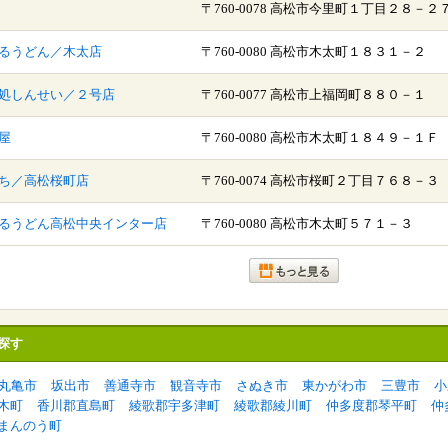
〒760-0078 高松市今里町１丁目２８－
るうどん／木太店
〒760-0080 高松市木太町１８３１－２
処しんせい／２号店
〒760-0077 高松市上福岡町８８０－１
屋
〒760-0080 高松市木太町１８４９－１Ｆ
ち／高松桜町店
〒760-0074 高松市桜町２丁目７６８－３
るうどん高松中央インター店
〒760-0080 高松市木太町５７１－３
探す
丸亀市
坂出市
善通寺市
観音寺市
さぬき市
東かがわ市
三豊市
小
木町
香川郡直島町
綾歌郡宇多津町
綾歌郡綾川町
仲多度郡琴平町
仲
まんのう町