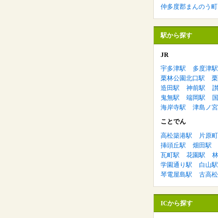
仲多度郡まんのう町
駅から探す
JR
宇多津駅
多度津駅
栗林公園北口駅
栗
造田駅
神前駅
鬼無駅
端岡駅
海岸寺駅
津島ノ宮
ことでん
高松築港駅
片原町
挿頭丘駅
畑田駅
瓦町駅
花園駅
学園通り駅
白山駅
琴電屋島駅
古高松
ICから探す