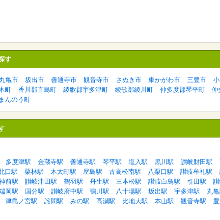
探す
丸亀市
坂出市
善通寺市
観音寺市
さぬき市
東かがわ市
三豊市
小
木町
香川郡直島町
綾歌郡宇多津町
綾歌郡綾川町
仲多度郡琴平町
仲
まんのう町
す
多度津駅
金蔵寺駅
善通寺駅
琴平駅
塩入駅
黒川駅
讃岐財田駅
北口駅
栗林駅
木太町駅
屋島駅
古高松南駅
八栗口駅
讃岐牟礼駅
神前駅
讃岐津田駅
鶴羽駅
丹生駅
三本松駅
讃岐白鳥駅
引田駅
讃
端岡駅
国分駅
讃岐府中駅
鴨川駅
八十場駅
坂出駅
宇多津駅
丸亀
津島ノ宮駅
詫間駅
みの駅
高瀬駅
比地大駅
本山駅
観音寺駅
豊