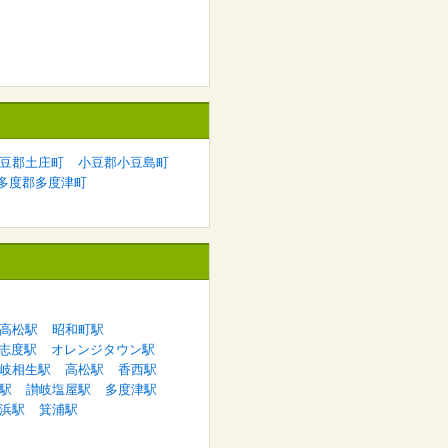
豆郡土庄町
小豆郡小豆島町
多度郡多度津町
高松駅
昭和町駅
志度駅
オレンジタウン駅
岐相生駅
高松駅
香西駅
駅
讃岐塩屋駅
多度津駅
浜駅
箕浦駅