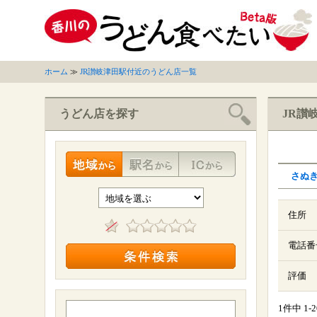
ホーム
≫
JR讃岐津田駅付近のうどん店一覧
うどん店を探す
JR讃
さぬ
住所
電話番
評価
1件中 1-