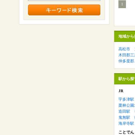
1
地域から
高松市
木田郡三
仲多度郡
駅から探
JR
宇多津駅
栗林公園
造田駅
鬼無駅
海岸寺駅
ことでん