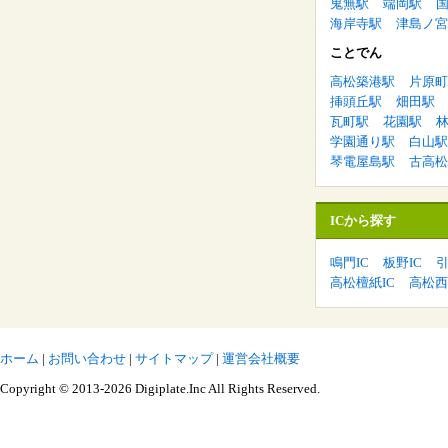
鬼無駅
端岡駅
海岸寺駅
津島ノ宮
ことでん
高松築港駅
片原町
挿頭丘駅
畑田駅
瓦町駅
花園駅
学園通り駅
白山駅
琴電屋島駅
古高松
ICから探す
鳴門IC
板野IC
引
高松檀紙IC
高松西
ホーム
|
お問い合わせ
|
サイトマップ
|
運営会社概要
Copyright © 2013-2026 Digiplate.Inc All Rights Reserved.