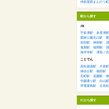
仲多度郡まんのう町
駅から探す
JR
宇多津駅
多度津駅
栗林公園北口駅
栗
造田駅
神前駅
鬼無駅
端岡駅
海岸寺駅
津島ノ宮
ことでん
高松築港駅
片原町
挿頭丘駅
畑田駅
瓦町駅
花園駅
学園通り駅
白山駅
琴電屋島駅
古高松
ICから探す