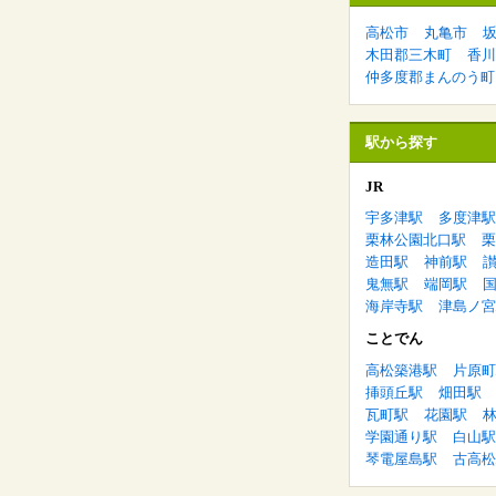
高松市
丸亀市
木田郡三木町
香川
仲多度郡まんのう町
駅から探す
JR
宇多津駅
多度津駅
栗林公園北口駅
栗
造田駅
神前駅
鬼無駅
端岡駅
海岸寺駅
津島ノ宮
ことでん
高松築港駅
片原町
挿頭丘駅
畑田駅
瓦町駅
花園駅
学園通り駅
白山駅
琴電屋島駅
古高松