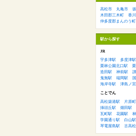
高松市
丸亀市
木田郡三木町
香川
仲多度郡まんのう町
駅から探す
JR
宇多津駅
多度津駅
栗林公園北口駅
栗
造田駅
神前駅
鬼無駅
端岡駅
海岸寺駅
津島ノ宮
ことでん
高松築港駅
片原町
挿頭丘駅
畑田駅
瓦町駅
花園駅
学園通り駅
白山駅
琴電屋島駅
古高松