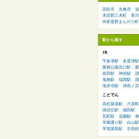
高松市
丸亀市
木田郡三木町
香川
仲多度郡まんのう町
駅から探す
JR
宇多津駅
多度津駅
栗林公園北口駅
栗
造田駅
神前駅
鬼無駅
端岡駅
海岸寺駅
津島ノ宮
ことでん
高松築港駅
片原町
挿頭丘駅
畑田駅
瓦町駅
花園駅
学園通り駅
白山駅
琴電屋島駅
古高松