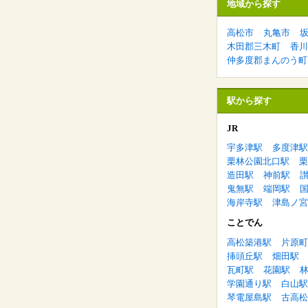
地域から探す
高松市
丸亀市
木田郡三木町
香川
仲多度郡まんのう町
駅から探す
JR
宇多津駅
多度津駅
栗林公園北口駅
栗
造田駅
神前駅
鬼無駅
端岡駅
海岸寺駅
津島ノ宮
ことでん
高松築港駅
片原町
挿頭丘駅
畑田駅
瓦町駅
花園駅
学園通り駅
白山駅
琴電屋島駅
古高松