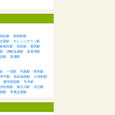
高松駅
昭和町駅
志度駅
オレンジタウン駅
岐相生駅
高松駅
香西駅
駅
讃岐塩屋駅
多度津駅
浜駅
箕浦駅
駅
一宮駅
円座駅
岡本駅
琴平駅
高松築港駅
片原町駅
農学部前駅
平木駅
沖松島駅
春日川駅
潟元駅
原駅
琴電志度駅