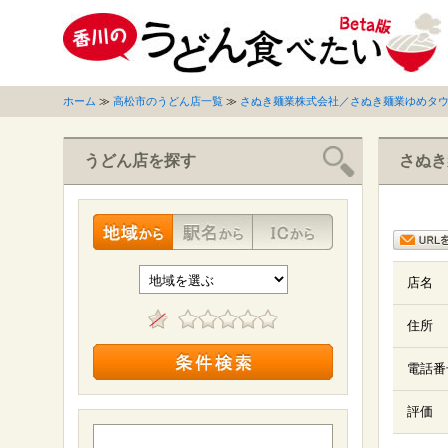
ホーム
≫
高松市のうどん店一覧
≫
さぬき麺業株式会社／さぬき麺業ゆめタ
うどん店を探す
さぬき
店名
住所
電話番
評価