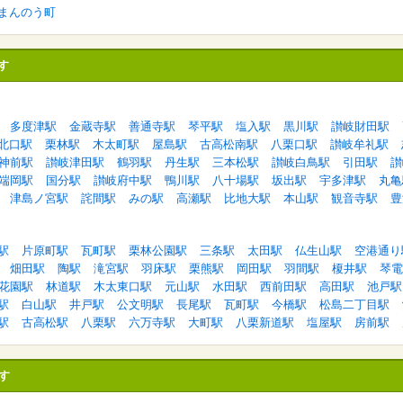
まんのう町
す
多度津駅
金蔵寺駅
善通寺駅
琴平駅
塩入駅
黒川駅
讃岐財田駅
北口駅
栗林駅
木太町駅
屋島駅
古高松南駅
八栗口駅
讃岐牟礼駅
神前駅
讃岐津田駅
鶴羽駅
丹生駅
三本松駅
讃岐白鳥駅
引田駅
讃
端岡駅
国分駅
讃岐府中駅
鴨川駅
八十場駅
坂出駅
宇多津駅
丸亀
津島ノ宮駅
詫間駅
みの駅
高瀬駅
比地大駅
本山駅
観音寺駅
豊
駅
片原町駅
瓦町駅
栗林公園駅
三条駅
太田駅
仏生山駅
空港通り
畑田駅
陶駅
滝宮駅
羽床駅
栗熊駅
岡田駅
羽間駅
榎井駅
琴電
花園駅
林道駅
木太東口駅
元山駅
水田駅
西前田駅
高田駅
池戸駅
駅
白山駅
井戸駅
公文明駅
長尾駅
瓦町駅
今橋駅
松島二丁目駅
駅
古高松駅
八栗駅
六万寺駅
大町駅
八栗新道駅
塩屋駅
房前駅
す