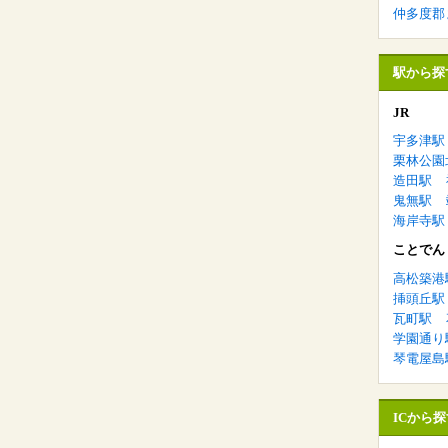
仲多度郡
駅から探
JR
宇多津駅
栗林公園
造田駅
鬼無駅
海岸寺駅
ことでん
高松築港
挿頭丘駅
瓦町駅
学園通り
琴電屋島
ICから探