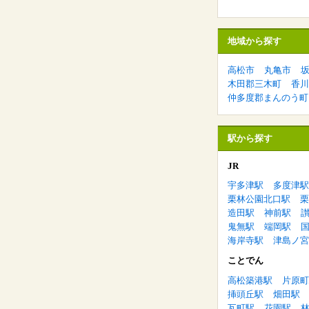
地域から探す
高松市
丸亀市
木田郡三木町
香川
仲多度郡まんのう町
駅から探す
JR
宇多津駅
多度津駅
栗林公園北口駅
栗
造田駅
神前駅
鬼無駅
端岡駅
海岸寺駅
津島ノ宮
ことでん
高松築港駅
片原町
挿頭丘駅
畑田駅
瓦町駅
花園駅