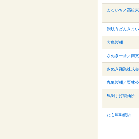
まるいち／高松東
讃岐うどんきまい
大島製麺
さぬき一番／南支
さぬき麺業株式会
丸亀製麺／栗林公
馬渕手打製麺所
たも屋勅使店