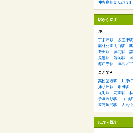
仲多度郡まんのう町
駅から探す
JR
宇多津駅
多度津駅
栗林公園北口駅
栗
造田駅
神前駅
鬼無駅
端岡駅
海岸寺駅
津島ノ宮
ことでん
高松築港駅
片原町
挿頭丘駅
畑田駅
瓦町駅
花園駅
学園通り駅
白山駅
琴電屋島駅
古高松
ICから探す