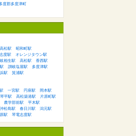
多度郡多度津町
高松駅
昭和町駅
志度駅
オレンジタウン駅
岐相生駅
高松駅
香西駅
駅
讃岐塩屋駅
多度津駅
浜駅
箕浦駅
駅
一宮駅
円座駅
岡本駅
琴平駅
高松築港駅
片原町駅
農学部前駅
平木駅
沖松島駅
春日川駅
潟元駅
原駅
琴電志度駅