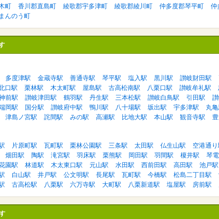
木町
香川郡直島町
綾歌郡宇多津町
綾歌郡綾川町
仲多度郡琴平町
仲
まんのう町
す
多度津駅
金蔵寺駅
善通寺駅
琴平駅
塩入駅
黒川駅
讃岐財田駅
北口駅
栗林駅
木太町駅
屋島駅
古高松南駅
八栗口駅
讃岐牟礼駅
神前駅
讃岐津田駅
鶴羽駅
丹生駅
三本松駅
讃岐白鳥駅
引田駅
讃
端岡駅
国分駅
讃岐府中駅
鴨川駅
八十場駅
坂出駅
宇多津駅
丸亀
津島ノ宮駅
詫間駅
みの駅
高瀬駅
比地大駅
本山駅
観音寺駅
豊
駅
片原町駅
瓦町駅
栗林公園駅
三条駅
太田駅
仏生山駅
空港通り
畑田駅
陶駅
滝宮駅
羽床駅
栗熊駅
岡田駅
羽間駅
榎井駅
琴電
花園駅
林道駅
木太東口駅
元山駅
水田駅
西前田駅
高田駅
池戸駅
駅
白山駅
井戸駅
公文明駅
長尾駅
瓦町駅
今橋駅
松島二丁目駅
駅
古高松駅
八栗駅
六万寺駅
大町駅
八栗新道駅
塩屋駅
房前駅
す