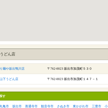
うどん店
り麺や坂出鴨川店
〒762-0023 坂出市加茂町５３０
山下うどん店
〒762-0023 坂出市加茂町１４７－１
探す
丸亀市
坂出市
善通寺市
観音寺市
さぬき市
東かがわ市
三豊市
小