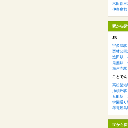
木田郡三
仲多度郡
駅から探
JR
宇多津駅
栗林公園
造田駅
鬼無駅
海岸寺駅
ことでん
高松築港
挿頭丘駅
瓦町駅
学園通り
琴電屋島
ICから探