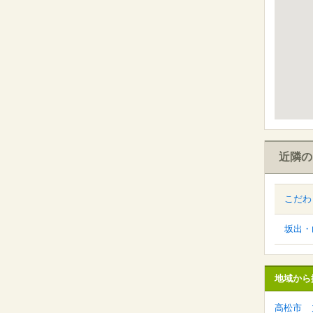
近隣の
こだわ
坂出・
地域から
高松市