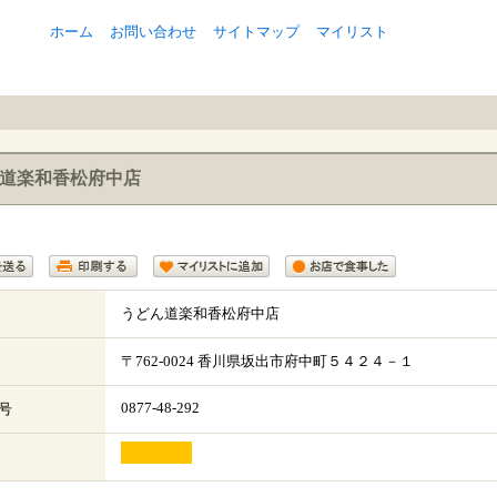
ホーム
お問い合わせ
サイトマップ
マイリスト
道楽和香松府中店
うどん道楽和香松府中店
〒
762-0024
香川県
坂出市
府中町５４２４－１
0877-48-292
号