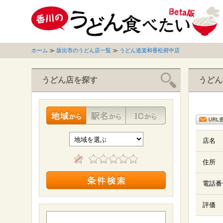
ホーム
≫
坂出市のうどん店一覧
≫
うどん道楽和香松府中店
うどん店を探す
うどん
店名
住所
電話番
評価