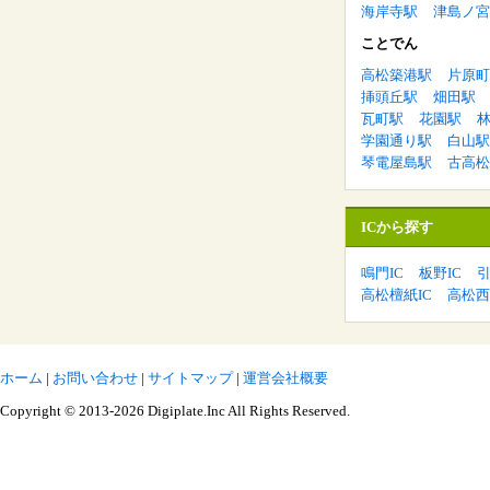
海岸寺駅
津島ノ宮
ことでん
高松築港駅
片原町
挿頭丘駅
畑田駅
瓦町駅
花園駅
学園通り駅
白山駅
琴電屋島駅
古高松
ICから探す
鳴門IC
板野IC
引
高松檀紙IC
高松西
ホーム
|
お問い合わせ
|
サイトマップ
|
運営会社概要
Copyright © 2013-2026 Digiplate.Inc All Rights Reserved.