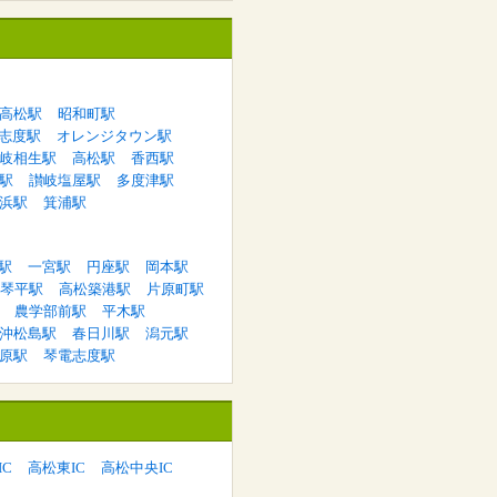
高松駅
昭和町駅
志度駅
オレンジタウン駅
岐相生駅
高松駅
香西駅
駅
讃岐塩屋駅
多度津駅
浜駅
箕浦駅
駅
一宮駅
円座駅
岡本駅
琴平駅
高松築港駅
片原町駅
農学部前駅
平木駅
沖松島駅
春日川駅
潟元駅
原駅
琴電志度駅
C
高松東IC
高松中央IC