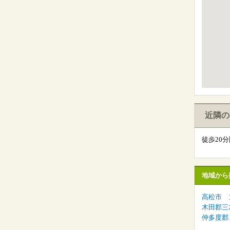
近隣の
徒歩20
地域から
高松市
木田郡三
仲多度郡