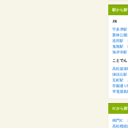
駅から探
JR
宇多津駅
栗林公園
造田駅
鬼無駅
海岸寺駅
ことでん
高松築港
挿頭丘駅
瓦町駅
学園通り
琴電屋島
ICから探
鳴門IC
高松檀紙I