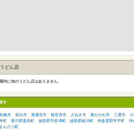
うどん店
分圏内に他のうどん店はありません。
探す
丸亀市
坂出市
善通寺市
観音寺市
さぬき市
東かがわ市
三豊市
小
木町
香川郡直島町
綾歌郡宇多津町
綾歌郡綾川町
仲多度郡琴平町
仲
まんのう町