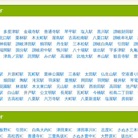
す
多度津駅
金蔵寺駅
善通寺駅
琴平駅
塩入駅
黒川駅
讃岐財田駅
北口駅
栗林駅
木太町駅
屋島駅
古高松南駅
八栗口駅
讃岐牟礼駅
神前駅
讃岐津田駅
鶴羽駅
丹生駅
三本松駅
讃岐白鳥駅
引田駅
讃
端岡駅
国分駅
讃岐府中駅
鴨川駅
八十場駅
坂出駅
宇多津駅
丸亀
津島ノ宮駅
詫間駅
みの駅
高瀬駅
比地大駅
本山駅
観音寺駅
豊
駅
片原町駅
瓦町駅
栗林公園駅
三条駅
太田駅
仏生山駅
空港通り
畑田駅
陶駅
滝宮駅
羽床駅
栗熊駅
岡田駅
羽間駅
榎井駅
琴電
花園駅
林道駅
木太東口駅
元山駅
水田駅
西前田駅
高田駅
池戸駅
駅
白山駅
井戸駅
公文明駅
長尾駅
瓦町駅
今橋駅
松島二丁目駅
駅
古高松駅
八栗駅
六万寺駅
大町駅
八栗新道駅
塩屋駅
房前駅
す
板野IC
引田IC
白鳥大内IC
津田東IC
津田寒川IC
志度IC
さぬき三木I
C
高松西IC
善通寺IC
三豊鳥坂IC
さぬき豊中IC
大野原IC
坂出IC