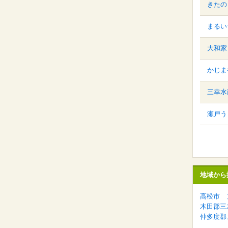
きたの
まるい
大和家
かじま
三幸水
瀬戸う
地域から
高松市
木田郡三
仲多度郡