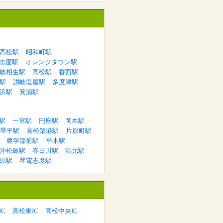
高松駅
昭和町駅
志度駅
オレンジタウン駅
岐相生駅
高松駅
香西駅
駅
讃岐塩屋駅
多度津駅
浜駅
箕浦駅
駅
一宮駅
円座駅
岡本駅
琴平駅
高松築港駅
片原町駅
農学部前駅
平木駅
沖松島駅
春日川駅
潟元駅
原駅
琴電志度駅
C
高松東IC
高松中央IC