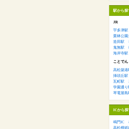
駅から探
JR
宇多津駅
栗林公園
造田駅
鬼無駅
海岸寺駅
ことでん
高松築港
挿頭丘駅
瓦町駅
学園通り
琴電屋島
ICから探
鳴門IC
高松檀紙I