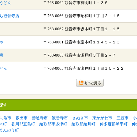
うどん
〒768-0062 観音寺市有明町１－３６
ち観音寺店
〒768-0066 観音寺市昭和町１丁目３－１８
〒768-0067 観音寺市坂本町１丁目１－１５
や
〒768-0001 観音寺市室本町１１４５－１３
商
〒768-0065 観音寺市瀬戸町３丁目２－７
どん
〒768-0065 観音寺市瀬戸町１丁目１５－２２
探す
丸亀市
坂出市
善通寺市
観音寺市
さぬき市
東かがわ市
三豊市
小
木町
香川郡直島町
綾歌郡宇多津町
綾歌郡綾川町
仲多度郡琴平町
仲
まんのう町