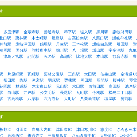
す
多度津駅
金蔵寺駅
善通寺駅
琴平駅
塩入駅
黒川駅
讃岐財田駅
北口駅
栗林駅
木太町駅
屋島駅
古高松南駅
八栗口駅
讃岐牟礼駅
神前駅
讃岐津田駅
鶴羽駅
丹生駅
三本松駅
讃岐白鳥駅
引田駅
讃
端岡駅
国分駅
讃岐府中駅
鴨川駅
八十場駅
坂出駅
宇多津駅
丸亀
津島ノ宮駅
詫間駅
みの駅
高瀬駅
比地大駅
本山駅
観音寺駅
豊
駅
片原町駅
瓦町駅
栗林公園駅
三条駅
太田駅
仏生山駅
空港通り
畑田駅
陶駅
滝宮駅
羽床駅
栗熊駅
岡田駅
羽間駅
榎井駅
琴電
花園駅
林道駅
木太東口駅
元山駅
水田駅
西前田駅
高田駅
池戸駅
駅
白山駅
井戸駅
公文明駅
長尾駅
瓦町駅
今橋駅
松島二丁目駅
駅
古高松駅
八栗駅
六万寺駅
大町駅
八栗新道駅
塩屋駅
房前駅
す
板野IC
引田IC
白鳥大内IC
津田東IC
津田寒川IC
志度IC
さぬき三木I
C
高松西IC
善通寺IC
三豊鳥坂IC
さぬき豊中IC
大野原IC
坂出IC