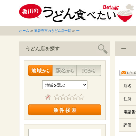
ホーム
≫
観音寺市のうどん店一覧
≫
一
うどん店を探す
一
店名
住所
電話番
評価