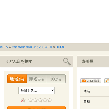
ホーム
≫
仲多度郡多度津町のうどん店一覧
≫
寿美屋
うどん店を探す
寿美屋
店名
住所