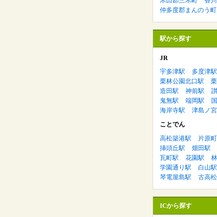
木田郡三木町
香川
仲多度郡まんのう町
駅から探す
JR
宇多津駅
多度津駅
栗林公園北口駅
栗
造田駅
神前駅
鬼無駅
端岡駅
海岸寺駅
津島ノ宮
ことでん
高松築港駅
片原町
挿頭丘駅
畑田駅
瓦町駅
花園駅
学園通り駅
白山駅
琴電屋島駅
古高松
ICから探す