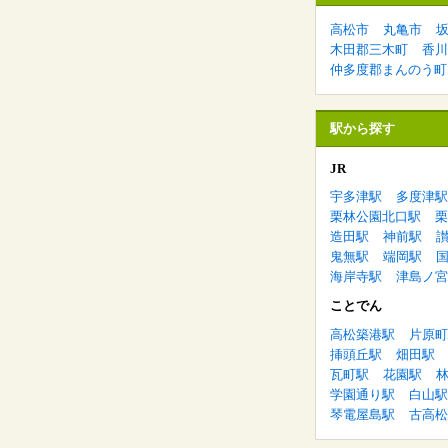
高松市
丸亀市
木田郡三木町
香川
仲多度郡まんのう町
駅から探す
JR
宇多津駅
多度津駅
栗林公園北口駅
栗
造田駅
神前駅
鬼無駅
端岡駅
海岸寺駅
津島ノ宮
ことでん
高松築港駅
片原町
挿頭丘駅
畑田駅
瓦町駅
花園駅
学園通り駅
白山駅
琴電屋島駅
古高松