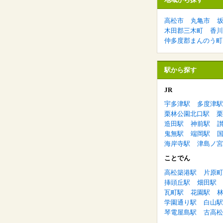
高松市
丸亀市
木田郡三木町
香川
仲多度郡まんのう町
駅から探す
JR
宇多津駅
多度津駅
栗林公園北口駅
栗
造田駅
神前駅
鬼無駅
端岡駅
海岸寺駅
津島ノ宮
ことでん
高松築港駅
片原町
挿頭丘駅
畑田駅
瓦町駅
花園駅
学園通り駅
白山駅
琴電屋島駅
古高松