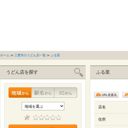
ホーム
≫
三豊市のうどん店一覧
≫
ふる里
うどん店を探す
ふる里
店名
住所