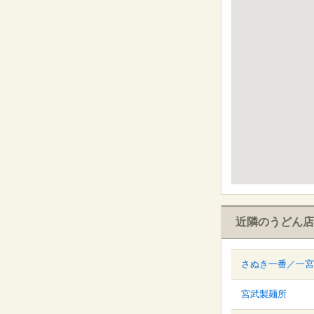
近隣のうどん店
さぬき一番／一宮
宮武製麺所