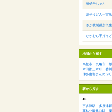
麺処千ちゃん
源平うどん一宮店
さか枝製麺所仏生
なかむら手打うど
地域から探す
高松市
丸亀市
木田郡三木町
香川
仲多度郡まんのう町
駅から探す
JR
宇多津駅
多度津駅
栗林公園北口駅
栗