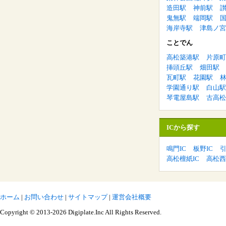
造田駅
神前駅
鬼無駅
端岡駅
海岸寺駅
津島ノ宮
ことでん
高松築港駅
片原町
挿頭丘駅
畑田駅
瓦町駅
花園駅
学園通り駅
白山駅
琴電屋島駅
古高松
ICから探す
鳴門IC
板野IC
引
高松檀紙IC
高松西
ホーム
|
お問い合わせ
|
サイトマップ
|
運営会社概要
Copyright © 2013-2026 Digiplate.Inc All Rights Reserved.