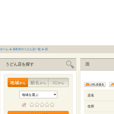
ホーム
≫
高松市のうどん店一覧
≫
田
うどん店を探す
田
店名
住所